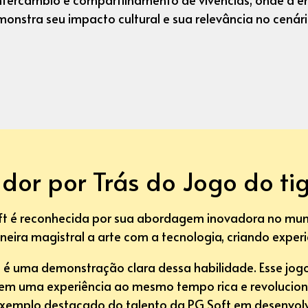
monstra seu impacto cultural e sua relevância no cená
ador por Trás do Jogo do ti
t é reconhecida por sua abordagem inovadora no mund
eira magistral a arte com a tecnologia, criando experiê
s, é uma demonstração clara dessa habilidade. Esse jogo
m uma experiência ao mesmo tempo rica e revolucionár
exemplo destacado do talento da PG Soft em desenvol