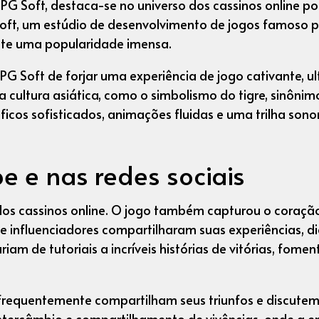
G Soft, destaca-se no universo dos cassinos online por
G Soft, um estúdio de desenvolvimento de jogos famoso
nte uma popularidade imensa.
a PG Soft de forjar uma experiência de jogo cativante, 
cultura asiática, como o simbolismo do tigre, sinônimo
ficos sofisticados, animações fluidas e uma trilha son
 e nas redes sociais
dos cassinos online. O jogo também capturou o coração
e influenciadores compartilharam suas experiências, di
riam de tutoriais a incríveis histórias de vitórias, f
 frequentemente compartilham seus triunfos e discutem
intercâmbio e compartilhamento de vivências, onde a e