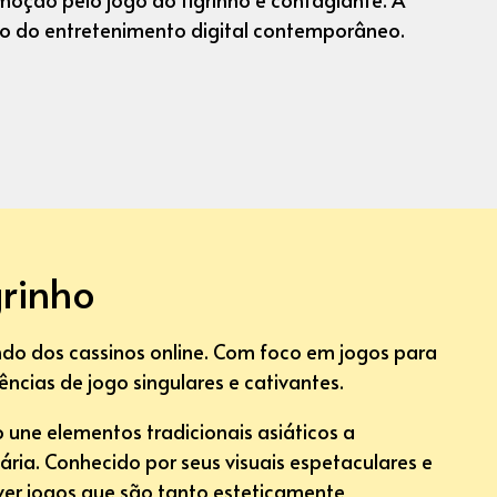
rio do entretenimento digital contemporâneo.
grinho
o dos cassinos online. Com foco em jogos para
ncias de jogo singulares e cativantes.
 une elementos tradicionais asiáticos a
ia. Conhecido por seus visuais espetaculares e
ver jogos que são tanto esteticamente