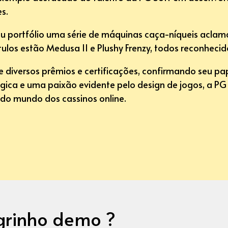
s.
eu portfólio uma série de máquinas caça-níqueis acla
ítulos estão Medusa II e Plushy Frenzy, todos reconhecid
 diversos prêmios e certificações, confirmando seu pap
gica e uma paixão evidente pelo design de jogos, a PG
 do mundo dos cassinos online.
igrinho demo ?