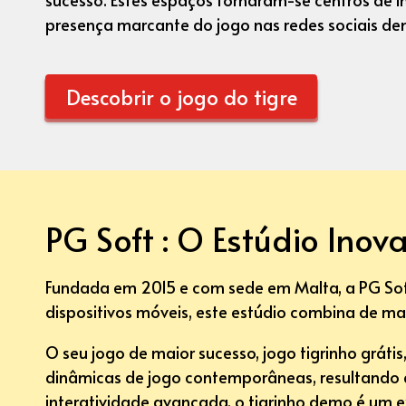
presença marcante do jogo nas redes sociais de
Descobrir o jogo do tigre
PG Soft : O Estúdio Inov
Fundada em 2015 e com sede em Malta, a PG Sof
dispositivos móveis, este estúdio combina de man
O seu jogo de maior sucesso, jogo tigrinho gráti
dinâmicas de jogo contemporâneas, resultando e
interatividade avançada, o tigrinho demo é um 