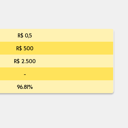
R$ 0,5
R$ 500
R$ 2.500
-
96.81%